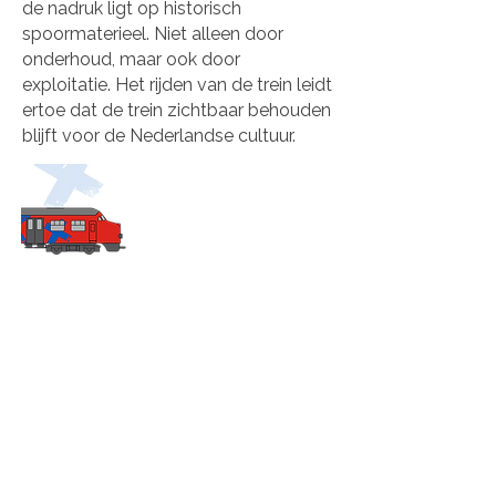
de nadruk ligt op historisch
spoormaterieel. Niet alleen door
onderhoud, maar ook door
exploitatie. Het rijden van de trein leidt
ertoe dat de trein zichtbaar behouden
blijft voor de Nederlandse cultuur.
​De stichting heeft ten doel:
Het beschikbaar stellen van gelden
en faciliteiten voor lokale
evenementen en voorevenementen
waar geld wordt opgehaald voor
goede doelen
Het beheren en onderhouden van
cultureel en industrieel erfgoed