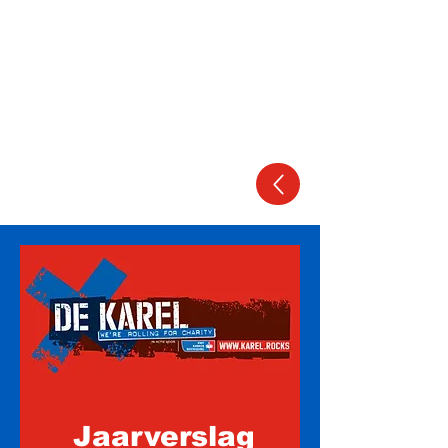
En voorts al hetgeen met een en
ander rechtstreeks of zijdelings
verband houdt of daartoe bevorderlijk
kan zijn, alles in de meest ruime zin.
De stichting beoogt niet het maken
van winst.
Jaarverslag