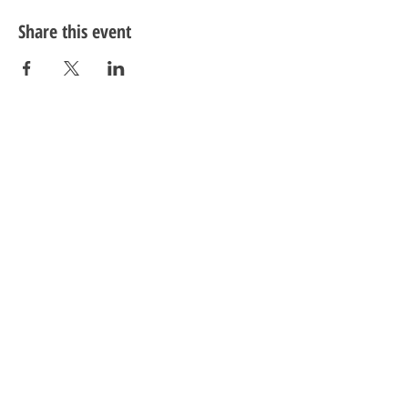
Share this event
De Karel Foundation
Guldenberg 12
5268 KR Helvoirt
The Netherlands
tel:
0416 560 870
mail:
dennis@karel.rocks
KvK:
72988266
Fiscal nr.:
859310450