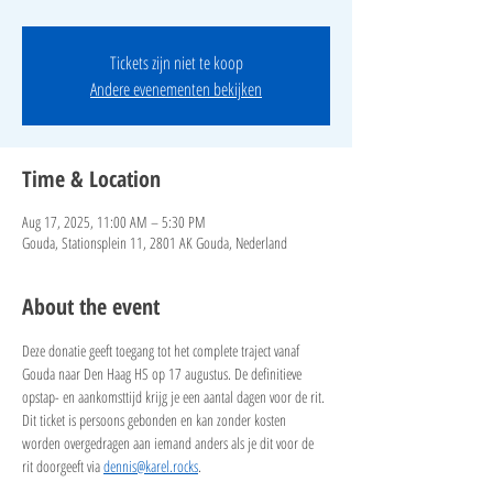
Tickets zijn niet te koop
Andere evenementen bekijken
Time & Location
Aug 17, 2025, 11:00 AM – 5:30 PM
Gouda, Stationsplein 11, 2801 AK Gouda, Nederland
About the event
Deze donatie geeft toegang tot het complete traject vanaf 
Gouda naar Den Haag HS op 17 augustus. De definitieve 
opstap- en aankomsttijd krijg je een aantal dagen voor de rit. 
Dit ticket is persoons gebonden en kan zonder kosten 
worden overgedragen aan iemand anders als je dit voor de 
rit doorgeeft via 
dennis@karel.rocks
.