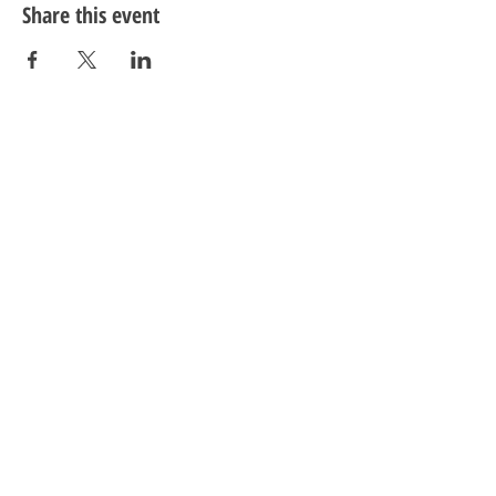
Share this event
De Karel Foundation
Guldenberg 12
5268 KR Helvoirt
The Netherlands
tel:
0416 560 870
mail:
dennis@karel.rocks
KvK:
72988266
Fiscal nr.:
859310450
Information
Check out