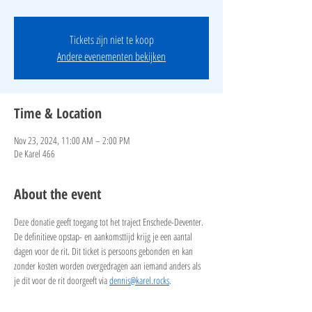
Tickets zijn niet te koop
Andere evenementen bekijken
Time & Location
Nov 23, 2024, 11:00 AM – 2:00 PM
De Karel 466
About the event
Deze donatie geeft toegang tot het traject Enschede-Deventer. 
De definitieve opstap- en aankomsttijd krijg je een aantal 
dagen voor de rit. Dit ticket is persoons gebonden en kan 
zonder kosten worden overgedragen aan iemand anders als 
je dit voor de rit doorgeeft via 
dennis@karel.rocks
.