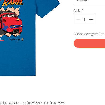
Aantal
*
De levertijd is ongeveer 2 we
de Heer, gemaakt in de Superhelden serie. Dit ontwerp