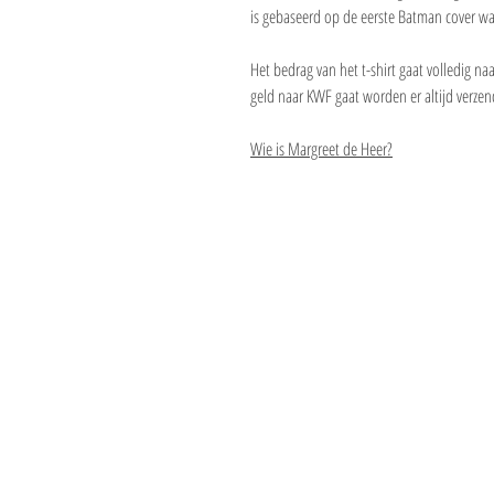
is gebaseerd op de eerste Batman cover w
Het bedrag van het t-shirt gaat volledig na
geld naar KWF gaat worden er altijd verzen
Wie is Margreet de Heer?
De Karel Foundat
Guldenberg 12
5268 KR Helvoirt
Nederland
tel:0416 560 870