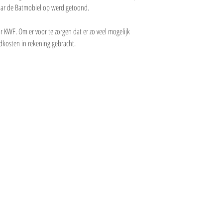
aar de Batmobiel op werd getoond.
ar KWF. Om er voor te zorgen dat er zo veel mogelijk
dkosten in rekening gebracht.
Informatie
ion
Bekijk ook
Rit boeken
FAQ
Webshop
Beleidsplan
Contact
ANBI status
Het bestuur