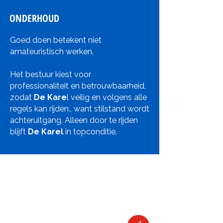
ONDERHOUD
Goed doen betekent niet
amateuristisch werken.
Het bestuur kiest voor
professionaliteit en betrouwbaarheid,
zodat
De Kare
l veilig en volgens alle
regels kan rijden., want stilstand wordt
achteruitgang. Alleen door te rijden
blijft
De Karel
in topconditie.