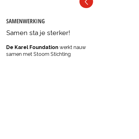
SAMENWERKING
Samen sta je sterker!
De Karel Foundation
werkt nauw
samen met Stoom Stichting
Nederland (Rotterdam) en
Stichting
Hondenkop
(Amersfoort). Dankzij
deze samenwerking ontstond een
solide netwerk, waardoor ook
NS
Reizigers
en
ProRail
enthousiast
meewerken.
De Karel Foundation