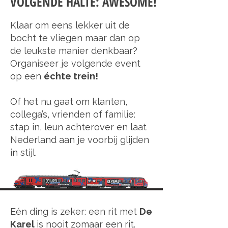
VOLGENDE HALTE: AWESOME!
Klaar om eens lekker uit de
bocht te vliegen maar dan op
de leukste manier denkbaar?
Organiseer je volgende event
op een
échte trein!
Of het nu gaat om klanten,
collega’s, vrienden of familie:
stap in, leun achterover en laat
Nederland aan je voorbij glijden
in stijl.
LAAT JE VERRASSEN! PAK DE
TREIN
Eén ding is zeker: een rit met
De
Karel
is nooit zomaar een rit.